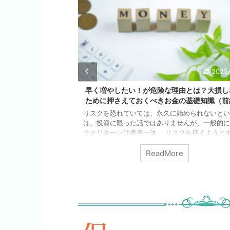
2025/4/29
2023
由とは？大損しない
保険会社の営業マンは絶対に話さない、終身
の基礎知識（前編）
保険のウラ側
始められないというの
さて、先日ブログで、こんな記事を書きまし
せんが、一般的にリス
「医療保険は終身医療保険に入っていれば、本当
クを抑えようとすると
生安心なの？」 将来の健康の不安から、終身の
ーンを得ようとすると
もっていれば一生安心♪というあなたへ。 保険
やしたい！ 老後や将
方を、根本から揺るがしてしまうかもしれない話
e
ReadMore
なら孫や親にも心配を
す。 医療保険と言ったら、終身医療保険が最も
いたい。 それは、い
れている現状。 見事に、よくできている保険業
増やすための動機にな
くみだと思います。 客観的に言えば、選ばれて
たらいいの？！ 焦り
いうことは、人気がある、ということになるかも
」がリスクになるの？
ません。 いえいえ ...