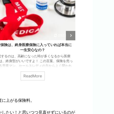
2021/12/16
心者が、投資信託を選ぶ際におさえておくべき
60代で7000万
３つのポイント
管理術とリスクを
にちは、ファイナンシャルプランナーの大澤博子
。 ここ最近では、コロナの影響もあり将来のお金
60代で7000万円
する「投資」の意識が高まってきているようです
女が経験した失敗と
 これからの時代は、預貯金ではなく将来の資産を
紹介します。初心者
していくための手段として「投資」「資産運用」
ReadMore
す！ 知らない投資話
選択肢が向けられ始められています。 投資や資産
大丈夫 富裕層の投
は、金融商品を選んで、管理してふやしていくこ
海外の未公開株（大
す。その一つの手段として、初心者から始めるに
ことが多いです） 
投資信託」を使うことをおススメしています。 さ
率で利益を得られる
「投資信託」とひとくちで言っても、約６０００
度に上がる保険料。
からの安心感が、判
あります。 びっ ...
が過去に手を出してしま
かしたい！と思いつつ見直せずにいるのが