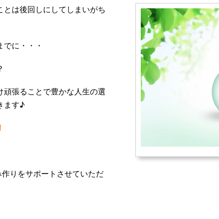
ことは後回しにしてしまいがち
までに・・・
？
け頑張ることで豊かな人生の選
きます♪
！
。
くみ作りをサポートさせていただ