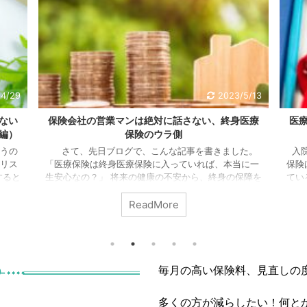
/5/13
2023/4/6
医療
医療保険は、終身医療保険に入っていれば本当に
初
一生安心なの？
た。
入院するのは、高齢になった時が多くなるから医療
こん
に一
保険は、終身型がいいですよ！ この言葉、保険を売っ
です
保障を
ている営業マン、セールスレディの方からよく聞かれ
に対
の入り
ます。 本当にそうでしょうか？ 終身型の医療保険
ね。
で
は、医療保険の中でも代表的な保険です。 「早く加入
ふや
ReadMore
選ば
すればするほど、保険料が安くなりますよ」 「安い掛
へと
界のし
金で、一生の安心が手に入りますよ」 果たして、本当
運用
いると
にそうなのでしょうか？ 女性の加入割合が圧倒的に
とで
しれ
多い「医療保険」 実は、この終身型の医療保険・・・
は「
見直しのご相談でも、加入のご相談でもダン ...
て、
毎月の高い保険料、見直しの
本近く
多くの方が減らしたい！何と