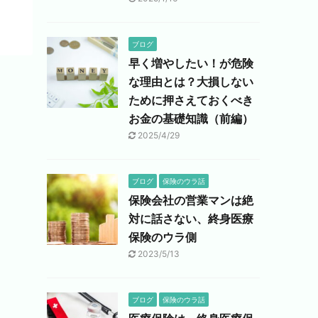
ブログ
早く増やしたい！が危険
な理由とは？大損しない
ために押さえておくべき
お金の基礎知識（前編）
2025/4/29
ブログ
保険のウラ話
保険会社の営業マンは絶
対に話さない、終身医療
保険のウラ側
2023/5/13
ブログ
保険のウラ話